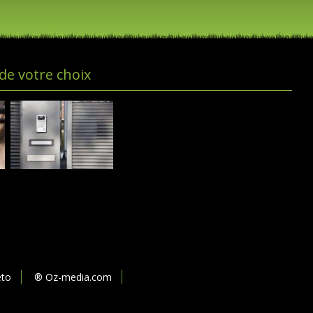
 de votre choix
eto
® Oz-media.com